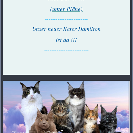
(unter Pläne)
------------------------
Unser neuer Kater Hamilton
ist da !!!
-------------------------