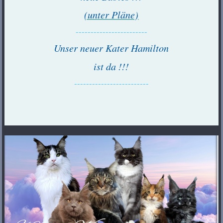
(unter Pläne)
------------------------
Unser neuer Kater Hamilton
ist da !!!
-------------------------