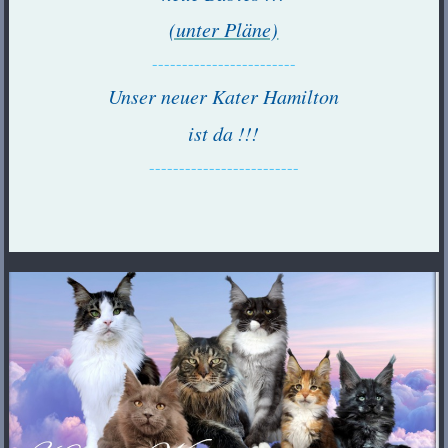
(unter Pläne)
------------------------
Unser neuer Kater Hamilton
ist da !!!
-------------------------