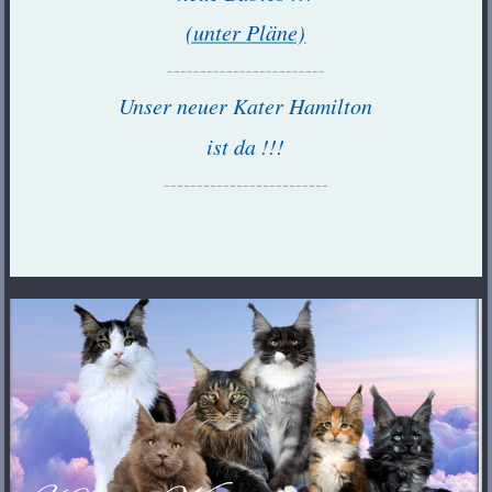
(unter Pläne)
------------------------
Unser neuer Kater Hamilton
ist da !!!
-------------------------